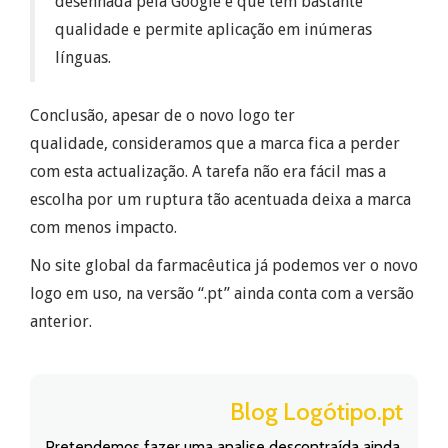
desenhada
pela Google
e que tem bastante
qualidade e permite aplicação em inúmeras
línguas.
Conclusão, apesar de o novo logo ter
qualidade,
consideramos
que a marca fica a perder
com esta actualização. A tarefa não era fácil mas a
escolha por
um ruptura
tão acentuada deixa a marca
com menos impacto.
No site global da farmacêutica já
podemos
ver o novo
logo em uso, na
versão “.
pt”
ainda conta com a versão
anterior.
Blog Logótipo.pt
Pretendemos fazer uma analise descontraída ainda